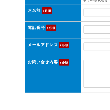
例：○○株式会社
お名前
※
電話番号
※
メールアドレス
※
お問い合せ内容
※